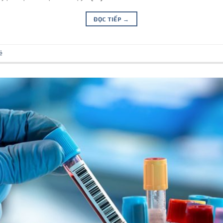
ĐỌC TIẾP
→
ẻ