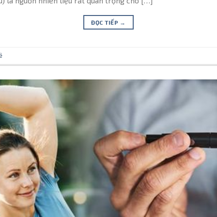
 là nguồn nhiên liệu rất quan trọng cho […]
ĐỌC TIẾP
→
ẻ