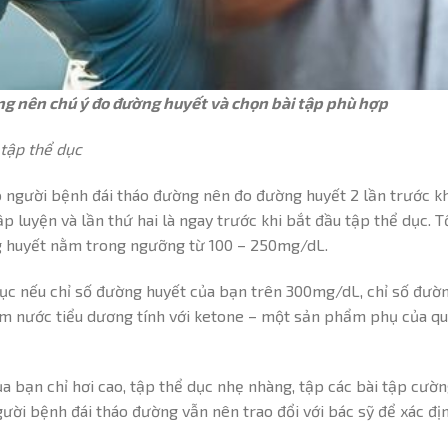
g nên chú ý đo đường huyết và chọn bài tập phù hợp
tập thể dục
 người bệnh đái tháo đường nên đo đường huyết 2 lần trước kh
tập luyện và lần thứ hai là ngay trước khi bắt đầu tập thể dục. 
ng huyết nằm trong ngưỡng từ 100 – 250mg/dL.
ục nếu chỉ số đường huyết của bạn trên 300mg/dL, chỉ số đườn
 nước tiểu dương tính với ketone – một sản phẩm phụ của quá
a bạn chỉ hơi cao, tập thể dục nhẹ nhàng, tập các bài tập cườn
gười bệnh đái tháo đường vẫn nên trao đổi với bác sỹ để xác đ