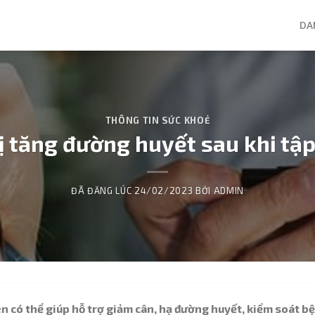
DA
THÔNG TIN SỨC KHOẺ
bị tăng đường huyết sau khi tập
ĐÃ ĐĂNG LÚC
24/02/2023
BỞI
ADMIN
 có thể giúp hỗ trợ giảm cân, hạ đường huyết, kiểm soát b