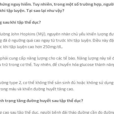
hứng nguy hiểm. Tuy nhiên, trong một số trường hợp, người
hi tập luyện. Tại sao lại như vậy?
 sau khi tập thể dục?
đường John Hopkins (Mỹ), nguyên nhân chủ yếu khiến lượng đư
g đã ở ngưỡng quá cao ngay từ trước khi tập luyện. Điều này đặ
c khi tập luyện cao hơn 250mg/dL.
ẽ phải cung cấp năng lượng cho các tế bào. Năng lượng này sẽ 
 trữ trong cơ thể. Tuy nhiên, để chuyển hóa glucose thành năng
ường type 2, cơ thể không thể sản sinh đủ hoặc không sử dụng
 trong máu và khiến đường huyết tăng cao.
nh trạng tăng đường huyết sau tập thể dục?
 cao sau tập thể dục, người bệnh đái tháo đường cần đo đường