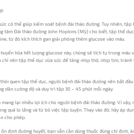
ợp
sức có thể giúp kiểm soát bệnh đái tháo đường. Tuy nhiên, tập l
ng tâm Đái tháo đường John Hopkins (Mỹ) cho biết, tập thể dục
e, từ đó kích thích gan giải phóng thêm glucose vào máu.
chuyển hóa hết lượng glucose này, chúng sẽ tích tụ trong máu 
 chỉ nên tập thể dục vừa sức để tăng nhịp thở, nhịp tim, tránh 
 thói quen tập thể dục, người bệnh đái tháo đường nên bắt đầ
ng dần cường độ và duy trì tập 30 – 45 phút mỗi ngày.
n mang lại nhiều lợi ích cho người bệnh đái tháo đường. Vì vậy
ừng quá lo lắng và từ bỏ việc tập luyện. Thay vào đó, hãy áp dụ
ạn cho phép.
ả ổn định đường huyết, bạn vẫn cần dùng thuốc đúng chỉ định, ă