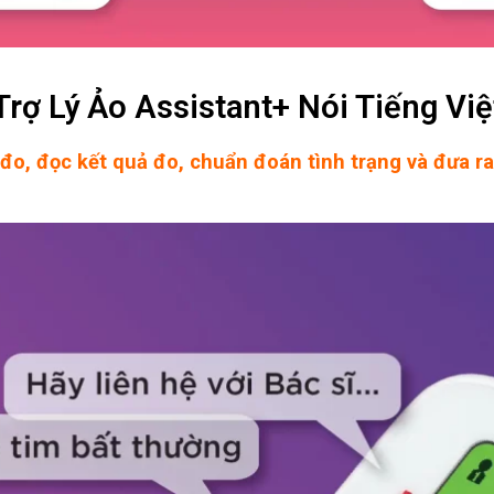
Trợ Lý Ảo Assistant+ Nói Tiếng Việ
o, đọc kết quả đo, chuẩn đoán tình trạng và đưa ra