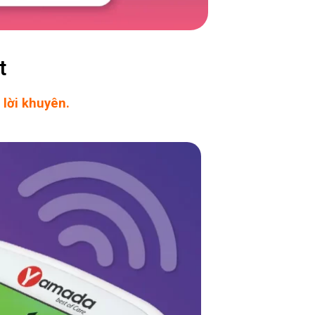
t
 lời khuyên.